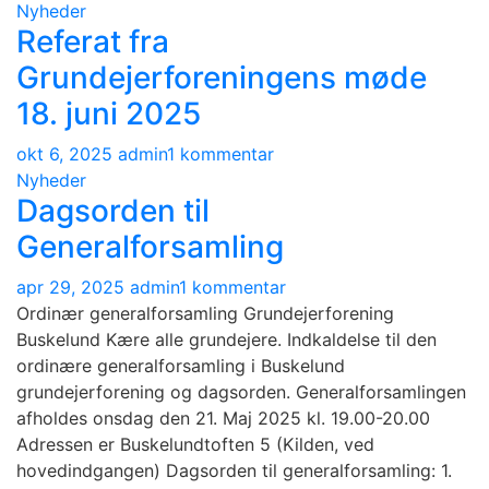
Referat
Nyheder
Referat fra
fra
Grundejerforeningens
Grundejerforeningens møde
møde
18. juni 2025
19.
August
til
okt 6, 2025
admin
1 kommentar
2025
Referat
Nyheder
Dagsorden til
fra
Grundejerforeningens
Generalforsamling
møde
18.
til
apr 29, 2025
admin
1 kommentar
juni
Dagsorden
Ordinær generalforsamling Grundejerforening
2025
til
Buskelund Kære alle grundejere. Indkaldelse til den
Generalforsamling
ordinære generalforsamling i Buskelund
grundejerforening og dagsorden. Generalforsamlingen
afholdes onsdag den 21. Maj 2025 kl. 19.00-20.00
Adressen er Buskelundtoften 5 (Kilden, ved
hovedindgangen) Dagsorden til generalforsamling: 1.