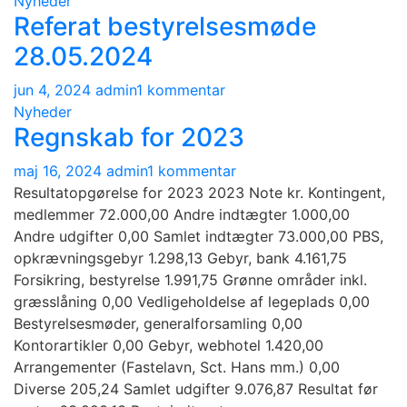
Nyheder
Referat bestyrelsesmøde
28.05.2024
til
jun 4, 2024
admin
1 kommentar
Referat
Nyheder
Regnskab for 2023
bestyrelsesmøde
28.05.2024
til
maj 16, 2024
admin
1 kommentar
Regnskab
Resultatopgørelse for 2023 2023 Note kr. Kontingent,
for
medlemmer 72.000,00 Andre indtægter 1.000,00
2023
Andre udgifter 0,00 Samlet indtægter 73.000,00 PBS,
opkrævningsgebyr 1.298,13 Gebyr, bank 4.161,75
Forsikring, bestyrelse 1.991,75 Grønne områder inkl.
græsslåning 0,00 Vedligeholdelse af legeplads 0,00
Bestyrelsesmøder, generalforsamling 0,00
Kontorartikler 0,00 Gebyr, webhotel 1.420,00
Arrangementer (Fastelavn, Sct. Hans mm.) 0,00
Diverse 205,24 Samlet udgifter 9.076,87 Resultat før