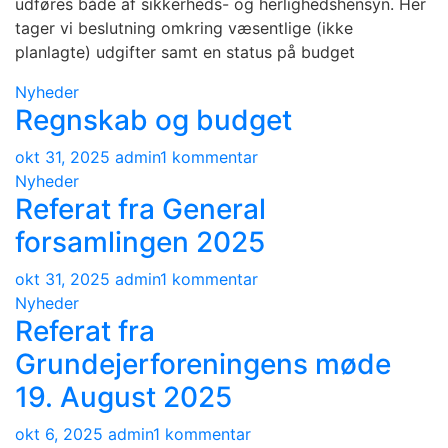
udføres både af sikkerheds- og herlighedshensyn. Her
tager vi beslutning omkring væsentlige (ikke
planlagte) udgifter samt en status på budget
Nyheder
Regnskab og budget
til
okt 31, 2025
admin
1 kommentar
Regnskab
Nyheder
Referat fra General
og
budget
forsamlingen 2025
til
okt 31, 2025
admin
1 kommentar
Referat
Nyheder
Referat fra
fra
General
Grundejerforeningens møde
forsamlingen
19. August 2025
2025
til
okt 6, 2025
admin
1 kommentar