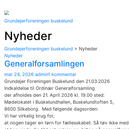
Spring
til
Grundejerforeningen buskelund
indhold
Nyheder
Grundejerforeningen buskelund
>
Nyheder
Nyheder
Generalforsamlingen
til
mar 24, 2026
admin
1 kommentar
Generalforsamlingen
Grundejer Foreningen Buskelund den 21.03.2026
Indkaldelse til Ordinær Generalforsamling
der afholdes den 21. April 2026 kl. 19.00 sted:
Mødelokalet i Buskelundhallen, Buskelundtoften 5,
8600 Silkeborg. Med følgende dagsorden:
Vi har virkelig brug for,
at nogen tager en tørn for fællesskabet. Så tøv ikke med