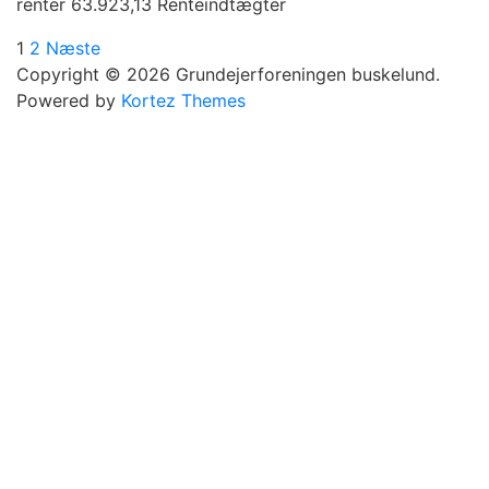
renter 63.923,13 Renteindtægter
Indlægsinddeling
Side
Side
Næste
1
2
Næste
side
Copyright © 2026 Grundejerforeningen buskelund.
Powered by
Kortez Themes