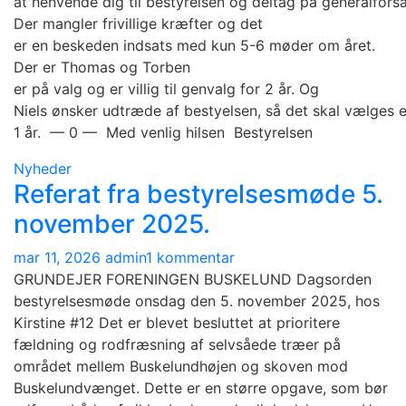
at henvende dig til bestyrelsen og deltag på generalfors
Der mangler frivillige kræfter og det
er en beskeden indsats med kun 5-6 møder om året.
Der er Thomas og Torben
er på valg og er villig til genvalg for 2 år. Og
Niels ønsker udtræde af bestyelsen, så det skal vælges e
1 år. — 0 — Med venlig hilsen Bestyrelsen
Nyheder
Referat fra bestyrelsesmøde 5.
november 2025.
til
mar 11, 2026
admin
1 kommentar
Referat
GRUNDEJER FORENINGEN BUSKELUND Dagsorden
fra
bestyrelsesmøde onsdag den 5. november 2025, hos
bestyrelsesmøde
Kirstine #12 Det er blevet besluttet at prioritere
5.
fældning og rodfræsning af selvsåede træer på
november
området mellem Buskelundhøjen og skoven mod
2025.
Buskelundvænget. Dette er en større opgave, som bør