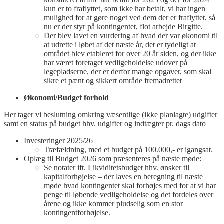
kun er to fraflyttet, som ikke har betalt, vi har ingen
mulighed for at gøre noget ved dem der er fraflyttet, så
nu er der styr på kontingentet, flot arbejde Birgitte.
Der blev lavet en vurdering af hvad der var økonomi til
at udrette i løbet af det næste år, det er tydeligt at
området blev etableret for over 20 år siden, og der ikke
har været foretaget vedligeholdelse udover på
legepladserne, der er derfor mange opgaver, som skal
sikre et pænt og sikkert område fremadrettet
Økonomi/Budget forhold
Her tager vi beslutning omkring væsentlige (ikke planlagte) udgifter
samt en status på budget hhv. udgifter og indtægter pr. dags dato
Investeringer 2025/26
Træfældning, med et budget på 100.000,- er igangsat.
Oplæg til Budget 2026 som præsenteres på næste møde:
Se notater ift. Likviditetsbudget hhv. ønsker til
kapitalforhøjelse – der laves en beregning til næste
møde hvad kontingentet skal forhøjes med for at vi har
penge til løbende vedligeholdelse og det fordeles over
årene og ikke kommer pludselig som en stor
kontingentforhøjelse.