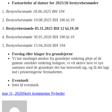
Fastsættelse af datoer for 2025/26 bestyrelsesmøder
1.
Bestyrelsesmøde 18.06.2025 BH 194
2. Bestyrelsesmøde 19.08.2025 BH 186 kl.19
3.
Bestyrelsesmøde 05.11.2025 BH 12 kl.19.30
4. Bestyrelsesmøde 30.01.2026 BH 180 kl.19
5. Bestyrelsesmøde 15.04.2026 BH 194
Forslag eller klager fra grundejerne
Vi har modtaget ønsker fra grundejer omkring pleje af de
grønne områder omkring boligere, vi vil aktive lave et syn
sammen med de grundejer der har henvendt sig, og få det lagt
ind i prioteringerne fremadrettet.
Eventuelt
Intet til eventuelt.
til
mar 11, 2026
Skriv kommentar
Nyheder
Referat
fra
bestyrelsesmøde
5.