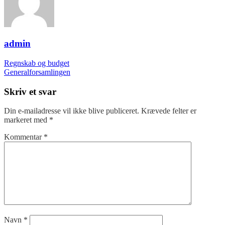
november
2025.
admin
Indlægsnavigation
Regnskab og budget
Generalforsamlingen
Skriv et svar
Din e-mailadresse vil ikke blive publiceret.
Krævede felter er
markeret med
*
Kommentar
*
Navn
*