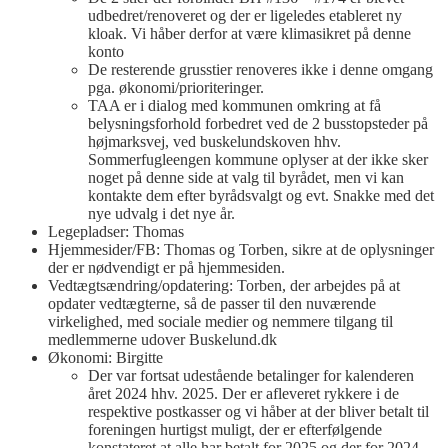
udbedret/renoveret og der er ligeledes etableret ny
kloak. Vi håber derfor at være klimasikret på denne
konto
De resterende grusstier renoveres ikke i denne omgang
pga. økonomi/prioriteringer.
TAA er i dialog med kommunen omkring at få
belysningsforhold forbedret ved de 2 busstopsteder på
højmarksvej, ved buskelundskoven hhv.
Sommerfugleengen kommune oplyser at der ikke sker
noget på denne side at valg til byrådet, men vi kan
kontakte dem efter byrådsvalgt og evt. Snakke med det
nye udvalg i det nye år.
Legepladser: Thomas
Hjemmesider/FB: Thomas og Torben, sikre at de oplysninger
der er nødvendigt er på hjemmesiden.
Vedtægtsændring/opdatering: Torben, der arbejdes på at
opdater vedtægterne, så de passer til den nuværende
virkelighed, med sociale medier og nemmere tilgang til
medlemmerne udover Buskelund.dk
Økonomi: Birgitte
Der var fortsat udestående betalinger for kalenderen
året 2024 hhv. 2025. Der er afleveret rykkere i de
respektive postkasser og vi håber at der bliver betalt til
foreningen hurtigst muligt, der er efterfølgende
konstateret at alle har betalt for 2025 og der for 2024