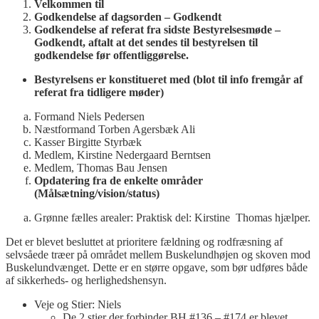
Velkommen til
Godkendelse af dagsorden –
Godkendt
Godkendelse af referat fra sidste Bestyrelsesmøde –
Godkendt, aftalt at det sendes til bestyrelsen til
godkendelse før offentliggørelse.
Bestyrelsens er konstitueret med
(blot til info fremgår af
referat fra tidligere møder)
Formand Niels Pedersen
Næstformand Torben Agersbæk Ali
Kasser Birgitte Styrbæk
Medlem, Kirstine Nedergaard Berntsen
Medlem, Thomas Bau Jensen
Opdatering fra de enkelte områder
(Målsætning/vision/status)
Grønne fælles arealer: Praktisk del: Kirstine Thomas hjælper.
Det er blevet besluttet at prioritere fældning og rodfræsning af
selvsåede træer på området mellem Buskelundhøjen og skoven mod
Buskelundvænget. Dette er en større opgave, som bør udføres både
af sikkerheds- og herlighedshensyn.
Veje og Stier: Niels
De 2 stier der forbinder BH #136 – #174 er blevet